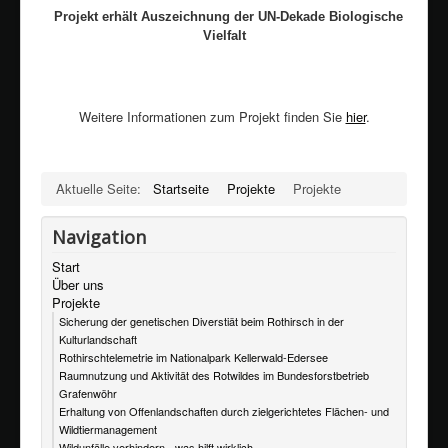
Projekt erhält Auszeichnung der UN-Dekade Biologische
Vielfalt
Weitere Informationen zum Projekt finden Sie
hier
.
Aktuelle Seite:
Startseite
Projekte
Projekte
Navigation
Start
Über uns
Projekte
Sicherung der genetischen Diverstiät beim Rothirsch in der
Kulturlandschaft
Rothirschtelemetrie im Nationalpark Kellerwald-Edersee
Raumnutzung und Aktivität des Rotwildes im Bundesforstbetrieb
Grafenwöhr
Erhaltung von Offenlandschaften durch zielgerichtetes Flächen- und
Wildtiermanagement
Wildunfälle verhindern - was hilft wirklich