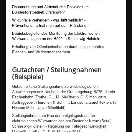
Raumnutzung und Aktivität des Rotwildes im
Bundesforstbetrieb Grafenwöhr
Wildunfälle verhindern - was hilft wirklich? -
Präventionsmaßnahmen auf dem Prüfstand -
Betriebsbegleitendes Monitoring der Elektronischen
Wildwarnanlagen an der B202 in Schleswig-Holstein
Erhaltung von Offenlandschaften durch zielgerichtetes
Flächen- und Wildtiermanagement
Gutachten / Stellungnahmen
(Beispiele)
Gutachterliche Stellungnahme zu wildbiologischen
Auswirkungen des Neubaus der Ortsumgehung B275 Idstein-
Eschenhahn (Trothe, C. , M. Meißner & O. Simon 2013.
Auftraggeber: Herrchen & Schmitt Landschaftsarchitekten, für
Hessen Mobil. Unveröffentlicht)
Stellungnahme zum Bau der ereignisgesteuerten
elektronischen Wildwarnanlage am Rastorfer Kreuz (B202),
Schleswig-Holstein - Regelung der Fahrgeschwindigkeit.
Unveröff. (Trothe, C. & M. Meißner 2011)